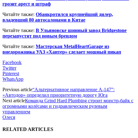
грозит арест и штраф
Читайте также:
Обанкротился крупнейший дилер,
владевший 80 автосалонами в Китае
Читайте также:
В Ульяновске шинный завод Bridgestone
перезапустят под новым брендом
Читайте также:
Мастерская MetalHeartGarage из
внедорожника УАЗ «Хантер» сделает мощный пикап
Facebook
Twitter
Pinterest
WhatsApp
Previous article
“Альтернативное направление А-147”:
«Автодор» определил приоритетную дорогу Юга
Next article
Команда Grind Hard Plumbing строит монстр-байк с
огромными колёсами и гидравлическим рулевым
управлением
Олеся
RELATED ARTICLES