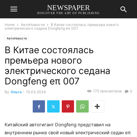
NEWSPAPER
DISCOVER THE ART OF PUBLISHING
Home
АвтоНовости
В Китае состоялась премьера нового
электрического седана Dongfeng eπ 007
АвтоНовости
В Китае состоялась
премьера нового
электрического седана
Dongfeng eπ 007
175 просмотров
0
By
Ольга
-
15.03.2024
Китайский автогигант Dongfeng представил на
внутреннем рынке свой новый электрический седан eπ