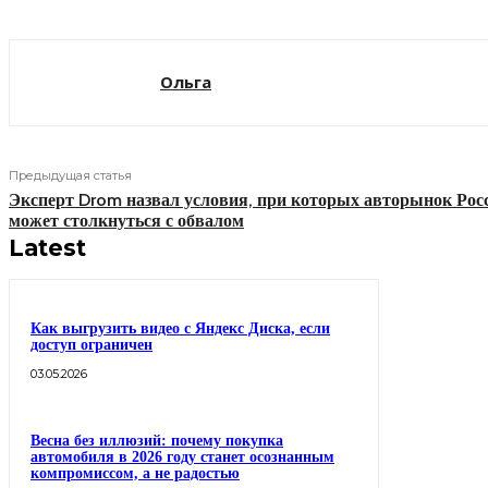
Ольга
Предыдущая статья
Эксперт Drom назвал условия, при которых авторынок Рос
может столкнуться с обвалом
Latest
Как выгрузить видео с Яндекс Диска, если
доступ ограничен
03.05.2026
Весна без иллюзий: почему покупка
автомобиля в 2026 году станет осознанным
компромиссом, а не радостью