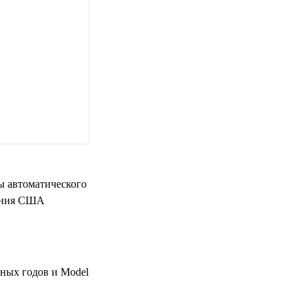
ы автоматического
жения США
ьных годов и Model