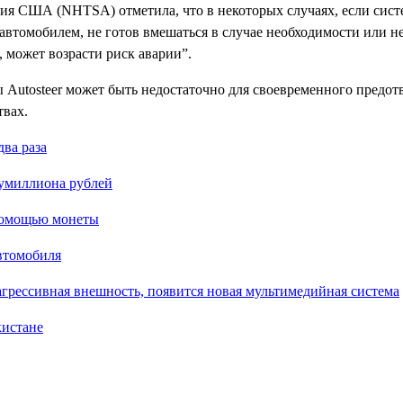
я США (NHTSA) отметила, что в некоторых случаях, если систе
 автомобилем, не готов вмешаться в случае необходимости или н
, может возрасти риск аварии”.
 Autosteer может быть недостаточно для своевременного предот
твах.
два раза
умиллиона рублей
 помощью монеты
втомобиля
 агрессивная внешность, появится новая мультимедийная система
кистане