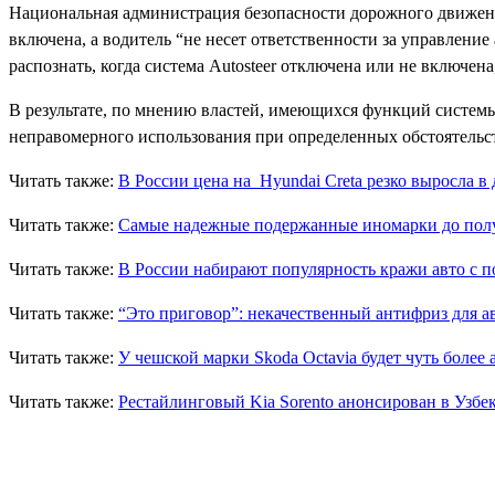
Национальная администрация безопасности дорожного движени
включена, а водитель “не несет ответственности за управление
распознать, когда система Autosteer отключена или не включена
В результате, по мнению властей, имеющихся функций системы
неправомерного использования при определенных обстоятельс
Читать также:
В России цена на Hyundai Creta резко выросла в 
Читать также:
Самые надежные подержанные иномарки до пол
Читать также:
В России набирают популярность кражи авто с
Читать также:
“Это приговор”: некачественный антифриз для а
Читать также:
У чешской марки Skoda Octavia будет чуть более
Читать также:
Рестайлинговый Kia Sorento анонсирован в Узбе
Поделиться