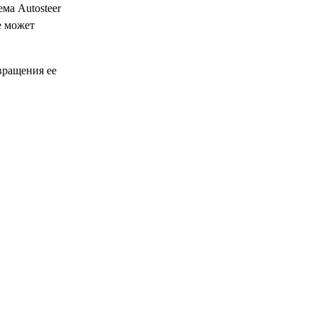
ма Autosteer
е может
вращения ее