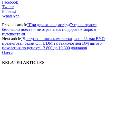
Facebook
Twitter
Pinterest
WhatsApp
Previous article
“Придорожный фастфуд”: где на трассе
безопасно поесть и не отравиться по дороге к морю в
путешествии
Next article
“Доступен в пяти комплектациях”: 28 мая BYD
презентовал седан Qin L DM-i с технологией DM пятого
поколения по цене от 13 800 до 19 300 долларов
Олеся
RELATED ARTICLES