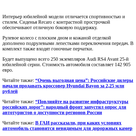
Интерьер юбилейной модели отличается спортивностью и
стилем. Сиденья Recaro с контрастной прострочкой
обеспечивают отличную боковую поддержку.
Рулевое колесо с плоским дном и кожаной отделкой
дополнено подрулевыми лепестками переключения передач. В
комплект также входят гоночные перчатки.
Будет выпущено всего 250 экземпляров Audi RS4 Avant 25-й
юбилейной серии. Стоимость автомобиля составляет 142 905
евро.
Читайте также:
“Очень выгодная цена”: Российские дилеры
начали продавать кроссовер Hyundai Bayon за 2,25 млн
рублей
Читайте также:
“Повлияйте на развитие инфраструктуры
российских дорог”: народный фронт запустил опрос для
автотуристов о доступности регионов России
Читайте также:
В ГАИ рассказали, при каких условиях
автомобиль становится невидимым для дороржных камер