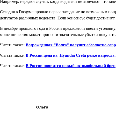
Например, нередки случаи, когда водители не замечают, что зад
Сегодня в Госдуме прошло первое заседание по возможным поп
депутатов различных ведомств. Если консенсус будет достигнут
В декабре прошлого года в России предложили ввести уголовную
мошенничество может принести значительные убытки покупате
Читать также:
Возрожденная “Волга” получит абсолютно сов
Читать также:
В России цена на Hyundai Creta резко выросла 
Читать также:
В России появится новый автомобильный брен
Поделиться
Ольга