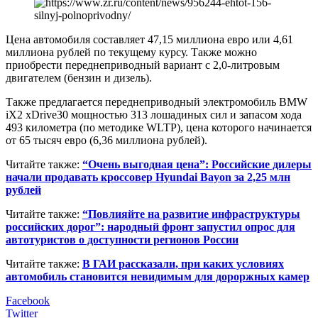
Цена автомобиля составляет 47,15 миллиона евро или 4,61
миллиона рублей по текущему курсу. Также можно
приобрести переднеприводный вариант с 2,0-литровым
двигателем (бензин и дизель).
Также предлагается переднеприводный электромобиль BMW
iX2 xDrive30 мощностью 313 лошадиных сил и запасом хода
493 километра (по методике WLTP), цена которого начинается
от 65 тысяч евро (6,36 миллиона рублей).
Читайте также:
“Очень выгодная цена”: Российские дилеры
начали продавать кроссовер Hyundai Bayon за 2,25 млн
рублей
Читайте также:
“Повлияйте на развитие инфраструктуры
российских дорог”: народный фронт запустил опрос для
автотуристов о доступности регионов России
Читайте также:
В ГАИ рассказали, при каких условиях
автомобиль становится невидимым для дороржных камер
Facebook
Twitter