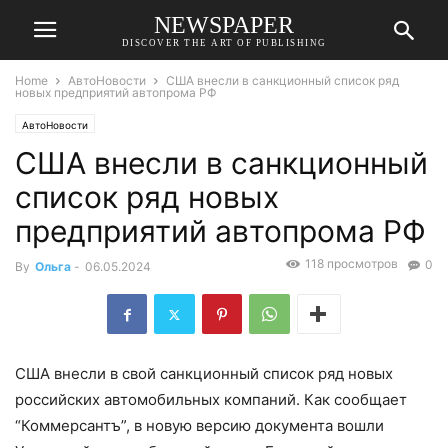
NEWSPAPER
DISCOVER THE ART OF PUBLISHING
Home
АвтоНовости
США внесли в санкционный список ряд
новых предприятий автопрома РФ
АвтоНовости
США внесли в санкционный
список ряд новых
предприятий автопрома РФ
118 просмотров
0
By
Ольга
-
06.05.2024
США внесли в свой санкционный список ряд новых
российских автомобильных компаний. Как сообщает
“Коммерсантъ”, в новую версию документа вошли