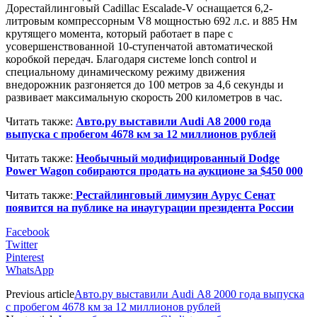
Дорестайлинговый Cadillac Escalade-V оснащается 6,2-
литровым компрессорным V8 мощностью 692 л.с. и 885 Нм
крутящего момента, который работает в паре с
усовершенствованной 10-ступенчатой автоматической
коробкой передач. Благодаря системе lonch control и
специальному динамическому режиму движения
внедорожник разгоняется до 100 метров за 4,6 секунды и
развивает максимальную скорость 200 километров в час.
Читать также:
Авто.ру выставили Audi A8 2000 года
выпуска с пробегом 4678 км за 12 миллионов рублей
Читать также:
Необычный модифицированный Dodge
Power Wagon собираются продать на аукционе за $450 000
Читать также:
Рестайлинговый лимузин Аурус Сенат
появится на публике на инаугурации президента России
Facebook
Twitter
Pinterest
WhatsApp
Previous article
Авто.ру выставили Audi A8 2000 года выпуска
с пробегом 4678 км за 12 миллионов рублей