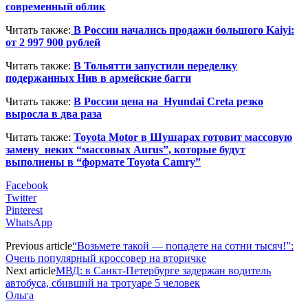
современный облик
Читать также:
В России начались продажи большого Kaiyi:
от 2 997 900 рублей
Читать также:
В Тольятти запустили переделку
подержанных Нив в армейские багги
Читать также:
В России цена на Hyundai Creta резко
выросла в два раза
Читать также:
Toyota Motor в Шушарах готовит массовую
замену неких “массовых Aurus”, которые будут
выполнены в “формате Toyota Camry”
Facebook
Twitter
Pinterest
WhatsApp
Previous article
“Возьмете такой — попадете на сотни тысяч!”:
Очень популярный кроссовер на вторичке
Next article
МВД: в Санкт-Петербурге задержан водитель
автобуса, сбивший на тротуаре 5 человек
Ольга