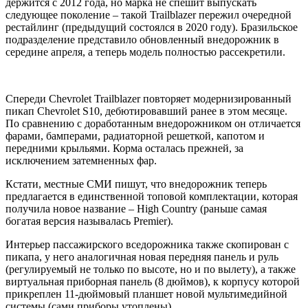
держится с 2012 года, но марка не спешит выпускать
следующее поколение – такой Trailblazer пережил очередной
рестайлинг (предыдущий состоялся в 2020 году). Бразильское
подразделение представило обновленный внедорожник в
середине апреля, а теперь модель полностью рассекретили.
Спереди Chevrolet Trailblazer повторяет модернизированный
пикап Chevrolet S10, дебютировавший ранее в этом месяце.
По сравнению с доработанным внедорожником он отличается
фарами, бамперами, радиаторной решеткой, капотом и
передними крыльями. Корма осталась прежней, за
исключением затемненных фар.
Кстати, местные СМИ пишут, что внедорожник теперь
предлагается в единственной топовой комплектации, которая
получила новое название – High Country (раньше самая
богатая версия называлась Premier).
Интерьер пассажирского вседорожника также скопирован с
пикапа, у него аналогичная новая передняя панель и руль
(регулируемый не только по высоте, но и по вылету), а также
виртуальная приборная панель (8 дюймов), к корпусу которой
прикреплен 11-дюймовый планшет новой мультимедийной
системы (сами приборы утоплены).