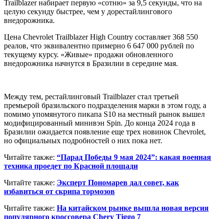
Trailblazer набирает первую «сотню» за 9,5 секунды, что на
целую секунду быстрее, чем у дорестайлингового
внедорожника.
Цена Chevrolet Trailblazer High Country составляет 368 550
реалов, что эквивалентно примерно 6 647 000 рублей по
текущему курсу. «Живые» продажи обновленного
внедорожника начнутся в Бразилии в середине мая.
Между тем, рестайлинговый Trailblazer стал третьей
премьерой бразильского подразделения марки в этом году, а
помимо упомянутого пикапа S10 на местный рынок вышел
модифицированный минивэн Spin. До конца 2024 года в
Бразилии ожидается появление еще трех новинок Chevrolet,
но официальных подробностей о них пока нет.
Читайте также:
“Парад Победы 9 мая 2024”: какая военная
техника проедет по Красной площади
Читайте также:
Эксперт Пономарев дал совет, как
избавиться от скрипа тормозов
Читайте также:
На китайском рынке вышла новая версия
популярного кроссовера Chery Tiggo 7