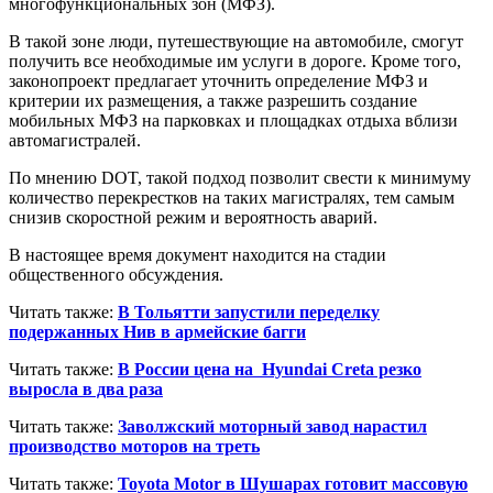
многофункциональных зон (МФЗ).
В такой зоне люди, путешествующие на автомобиле, смогут
получить все необходимые им услуги в дороге. Кроме того,
законопроект предлагает уточнить определение МФЗ и
критерии их размещения, а также разрешить создание
мобильных МФЗ на парковках и площадках отдыха вблизи
автомагистралей.
По мнению DOT, такой подход позволит свести к минимуму
количество перекрестков на таких магистралях, тем самым
снизив скоростной режим и вероятность аварий.
В настоящее время документ находится на стадии
общественного обсуждения.
Читать также:
В Тольятти запустили переделку
подержанных Нив в армейские багги
Читать также:
В России цена на Hyundai Creta резко
выросла в два раза
Читать также:
Заволжский моторный завод нарастил
производство моторов на треть
Читать также:
Toyota Motor в Шушарах готовит массовую