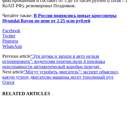
фиксированным и составит от 5 до 10 тысяч рублей (статья 7.1
КоАП РФ), резюмировал Поздняков.
Читайте также:
В России появились новые кроссоверы
Hyundai Bayon по цене от 2,25 млн рублей
Facebook
Twitter
Pinterest
WhatsApp
Previous article
“Эти шумы и запахи в авто нельзя
игнорировать”: водителям перечислили 4 признака
неисправности автоматической коробки передач
Next article
“Могут угробить двигатель”: эксперт объяснил,
какую угрозу двигателю машины несет тополиный пух
Олеся
RELATED ARTICLES