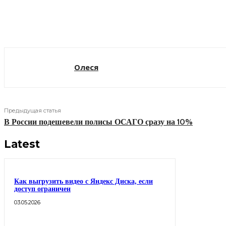
Поделиться
Олеся
Предыдущая статья
В России подешевели полисы ОСАГО сразу на 10%
Latest
Как выгрузить видео с Яндекс Диска, если
доступ ограничен
03.05.2026