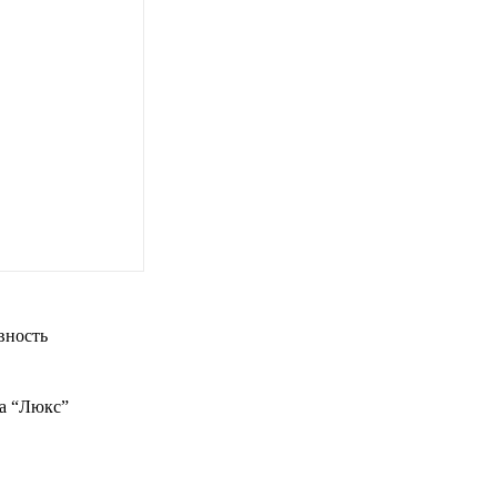
вность
ха “Люкс”