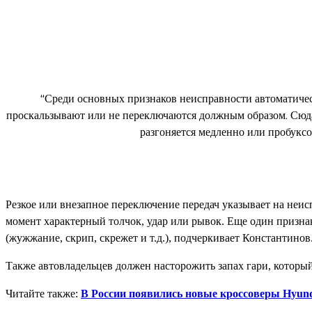
“Среди основных признаков неисправности автоматическ
проскальзывают или не переключаются должным образом. Сюда 
разгоняется медленно или пробуксо
Резкое или внезапное переключение передач указывает на неис
момент характерный толчок, удар или рывок. Еще один призн
(жужжание, скрип, скрежет и т.д.), подчеркивает Константинов
Также автовладельцев должен насторожить запах гари, которы
Читайте также:
В России появились новые кроссоверы Hyunda