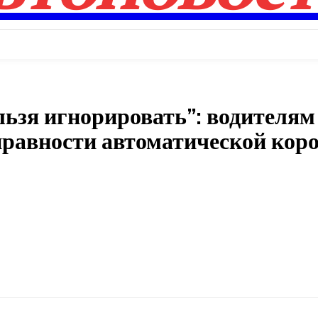
льзя игнорировать”: водителям
правности автоматической кор
Поделиться