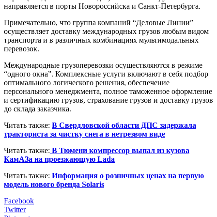
направляется в порты Новороссийска и Санкт-Петербурга.
Примечательно, что группа компаний “Деловые Линии”
осуществляет доставку международных грузов любым видом
транспорта и в различных комбинациях мультимодальных
перевозок.
Международные грузоперевозки осуществляются в режиме
“одного окна”. Комплексные услуги включают в себя подбор
оптимального логического решения, обеспечение
персонального менеджмента, полное таможенное оформление
и сертификацию грузов, страхование грузов и доставку грузов
до склада заказчика.
Читать также:
В Свердловской области ДПС задержала
тракториста за чистку снега в нетрезвом виде
Читать также:
В Тюмени компрессор выпал из кузова
КамАЗа на проезжающую Lada
Читать также:
Информация о розничных ценах на первую
модель нового бренда Solaris
Facebook
Twitter