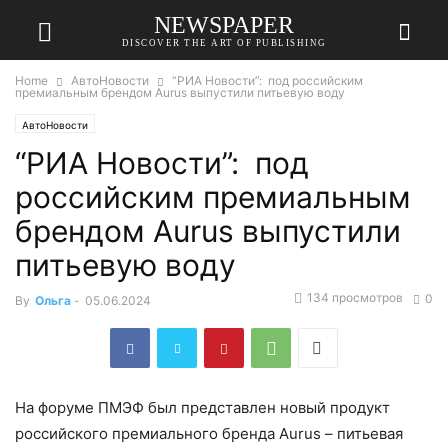
NEWSPAPER
DISCOVER THE ART OF PUBLISHING
Home
АвтоНовости
“РИА Новости”: под российским
премиальным брендом Aurus выпустили питьевую воду
АвтоНовости
“РИА Новости”: под
российским премиальным
брендом Aurus выпустили
питьевую воду
134 просмотров
0
By
Ольга
-
05.06.2024
На форуме ПМЭФ был представлен новый продукт
российского премиального бренда Aurus – питьевая