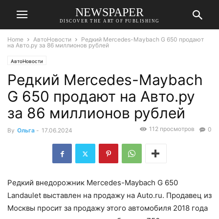
NEWSPAPER
DISCOVER THE ART OF PUBLISHING
Home
АвтоНовости
Редкий Mercedes-Maybach G 650 продают
на Авто.ру за 86 миллионов рублей
АвтоНовости
Редкий Mercedes-Maybach
G 650 продают на Авто.ру
за 86 миллионов рублей
112 просмотров
0
By
Ольга
-
17.06.2024
Редкий внедорожник Mercedes-Maybach G 650
Landaulet выставлен на продажу на Auto.ru. Продавец из
Москвы просит за продажу этого автомобиля 2018 года