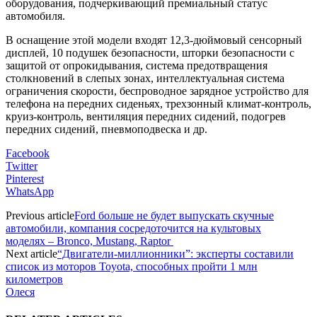
оборудования, подчеркивающий премиальный статус
автомобиля.
В оснащение этой модели входят 12,3-дюймовый сенсорный
дисплей, 10 подушек безопасности, шторки безопасности с
защитой от опрокидывания, система предотвращения
столкновений в слепых зонах, интеллектуальная система
ограничения скорости, беспроводное зарядное устройство для
телефона на передних сиденьях, трехзонный климат-контроль,
круиз-контроль, вентиляция передних сидений, подогрев
передних сидений, пневмоподвеска и др.
Facebook
Twitter
Pinterest
WhatsApp
Previous article
Ford больше не будет выпускать скучные
автомобили, компания сосредоточится на культовых
моделях – Bronco, Mustang, Raptor
Next article
“Двигатели-миллионники”: эксперты составили
список из моторов Toyota, способных пройти 1 млн
километров
Олеся