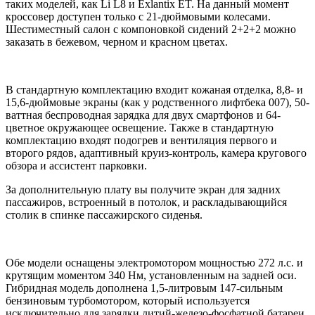
таких моделей, как Li L8 и Exlantix ET. На данный момент
кроссовер доступен только с 21-дюймовыми колесами.
Шестиместный салон с компоновкой сидений 2+2+2 можно
заказать в бежевом, черном и красном цветах.
В стандартную комплектацию входит кожаная отделка, 8,8- и
15,6-дюймовые экраны (как у родственного лифтбека 007), 50-
ваттная беспроводная зарядка для двух смартфонов и 64-
цветное окружающее освещение. Также в стандартную
комплектацию входят подогрев и вентиляция первого и
второго рядов, адаптивный круиз-контроль, камера кругового
обзора и ассистент парковки.
За дополнительную плату вы получите экран для задних
пассажиров, встроенный в потолок, и раскладывающийся
столик в спинке пассажирского сиденья.
Обе модели оснащены электромотором мощностью 272 л.с. и
крутящим моментом 340 Нм, установленным на задней оси.
Гибридная модель дополнена 1,5-литровым 147-сильным
бензиновым турбомотором, который используется
исключительно для зарядки литий-железо-фосфатной батареи