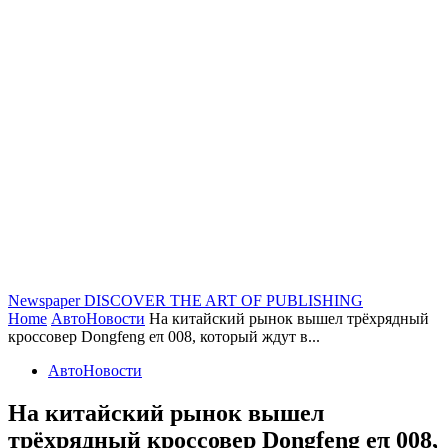
Newspaper
DISCOVER THE ART OF PUBLISHING
Home
АвтоНовости
На китайский рынок вышел трёхрядный
кроссовер Dongfeng eπ 008, который ждут в...
АвтоНовости
На китайский рынок вышел
трёхрядный кроссовер Dongfeng eπ 008,