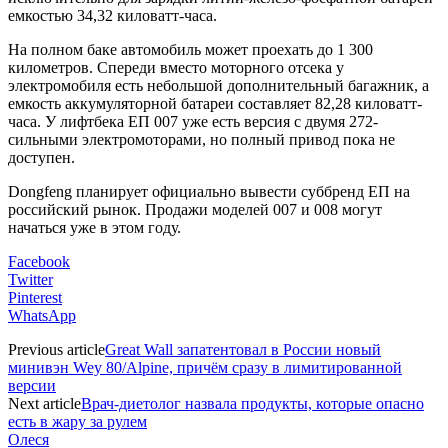
емкостью 34,32 киловатт-часа.
На полном баке автомобиль может проехать до 1 300
километров. Спереди вместо моторного отсека у
электромобиля есть небольшой дополнительный багажник, а
емкость аккумуляторной батареи составляет 82,28 киловатт-
часа. У лифтбека EΠ 007 уже есть версия с двумя 272-
сильными электромоторами, но полный привод пока не
доступен.
Dongfeng планирует официально вывести суббренд EΠ на
российский рынок. Продажи моделей 007 и 008 могут
начаться уже в этом году.
Facebook
Twitter
Pinterest
WhatsApp
Previous article
Great Wall запатентовал в России новый
минивэн Wey 80/Alpine, причём сразу в лимитированной
версии
Next article
Врач-диетолог назвала продукты, которые опасно
есть в жару за рулем
Олеся