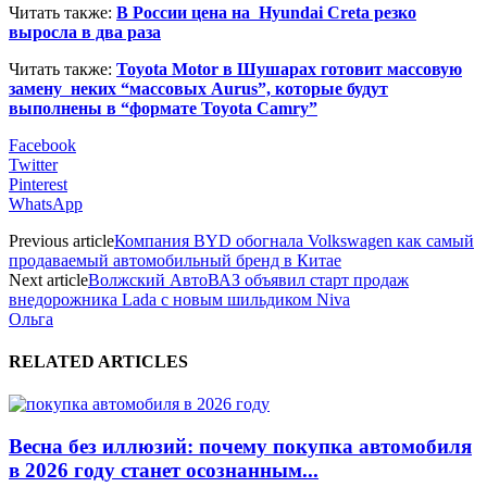
Читать также:
В России цена на Hyundai Creta резко
выросла в два раза
Читать также:
Toyota Motor в Шушарах готовит массовую
замену неких “массовых Aurus”, которые будут
выполнены в “формате Toyota Camry”
Facebook
Twitter
Pinterest
WhatsApp
Previous article
Компания BYD обогнала Volkswagen как самый
продаваемый автомобильный бренд в Китае
Next article
Волжский АвтоВАЗ объявил старт продаж
внедорожника Lada с новым шильдиком Niva
Ольга
RELATED ARTICLES
Весна без иллюзий: почему покупка автомобиля
в 2026 году станет осознанным...