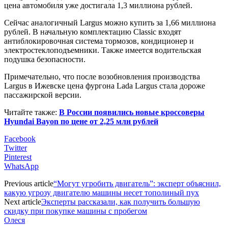
цена автомобиля уже достигала 1,3 миллиона рублей.
Сейчас аналогичный Largus можно купить за 1,66 миллиона
рублей. В начальную комплектацию Classic входят
антиблокировочная система тормозов, кондиционер и
электростеклоподъемники. Также имеется водительская
подушка безопасности.
Примечательно, что после возобновления производства
Largus в Ижевске цена фургона Lada Largus стала дороже
пассажирской версии.
Читайте также:
В России появились новые кроссоверы
Hyundai Bayon по цене от 2,25 млн рублей
Facebook
Twitter
Pinterest
WhatsApp
Previous article
“Могут угробить двигатель”: эксперт объяснил,
какую угрозу двигателю машины несет тополиный пух
Next article
Эксперты рассказали, как получить большую
скидку при покупке машины с пробегом
Олеся