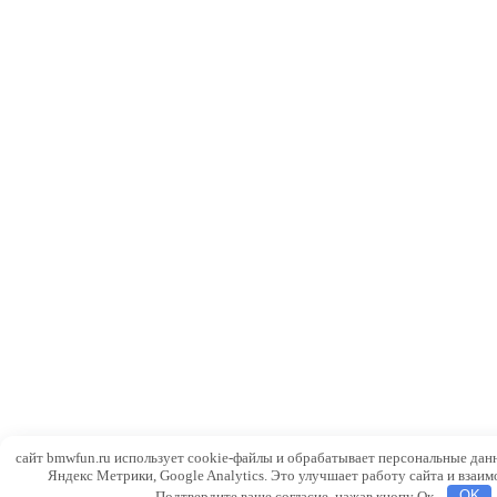
сайт bmwfun.ru использует cookie-файлы и обрабатывает персональные дан
Яндекс Метрики, Google Analytics. Это улучшает работу сайта и взаим
Подтвердите ваше согласие, нажав кнопу Ок.
OK