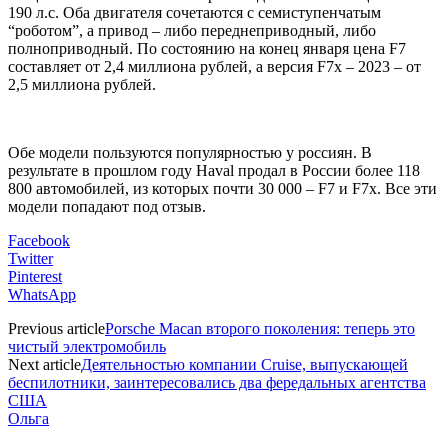
190 л.с. Оба двигателя сочетаются с семиступенчатым
“роботом”, а привод – либо переднеприводный, либо
полноприводный. По состоянию на конец января цена F7
составляет от 2,4 миллиона рублей, а версия F7x – 2023 – от
2,5 миллиона рублей.
Обе модели пользуются популярностью у россиян. В
результате в прошлом году Haval продал в России более 118
800 автомобилей, из которых почти 30 000 – F7 и F7x. Все эти
модели попадают под отзыв.
Facebook
Twitter
Pinterest
WhatsApp
Previous article
Porsche Macan второго поколения: теперь это
чистый электромобиль
Next article
Деятельностью компании Cruise, выпускающей
беспилотники, заинтересовались два фередальных агентства
США
Ольга