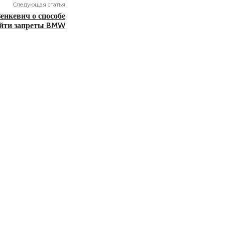
Следующая статья
Зенкевич о способе
йти запреты BMW