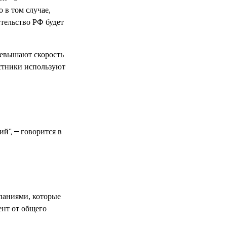
 в том случае,
ительство РФ будет
ревышают скорость
стники используют
й”, – говорится в
паниями, которые
ент от общего