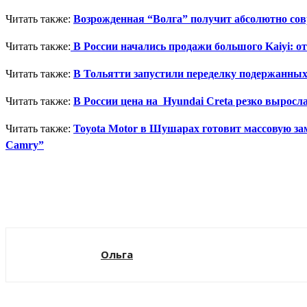
Читать также:
Возрожденная “Волга” получит абсолютно со
Читать также:
В России начались продажи большого Kaiyi: от
Читать также:
В Тольятти запустили переделку подержанных
Читать также:
В России цена на Hyundai Creta резко выросла
Читать также:
Toyota Motor в Шушарах готовит массовую за
Camry”
Поделиться
Ольга