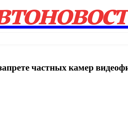
втоновос
 запрете частных камер видеоф
Поделиться