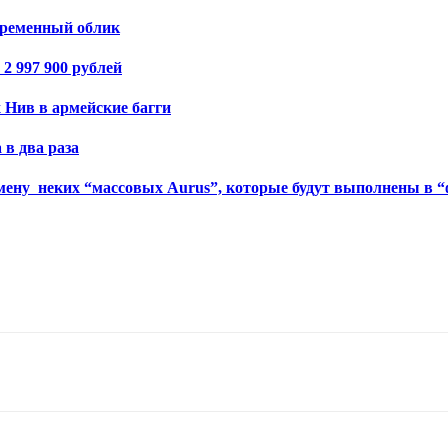
временный облик
 2 997 900 рублей
 Нив в армейские багги
 в два раза
мену неких “массовых Aurus”, которые будут выполнены в “