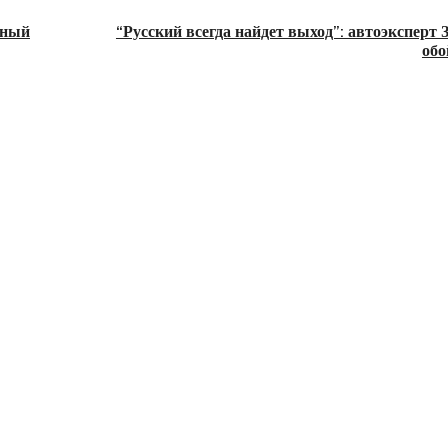
ьный
“Русский всегда найдет выход”: автоэксперт 
обо