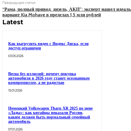
Предыдущая статья
“Рама, полный привод, дизель, АКП”: эксперт нашел идеал
вариант Kia Mohave в пределах 1,5 млн рублей
Latest
Как выгрузить видео с Яндекс Диска, если
доступ ограничен
03.05.2026
Весна без иллюзий: почему покупка
автомобиля в 2026 году станет осознанным
компромиссом, а не радостью
15.01.2026
Немецкий Volkswagen Tharu XR 2025 по цене
«Лады»: как китайцы показали России,
каким должен быть нормальный семейный
автомобиль
07.01.2026