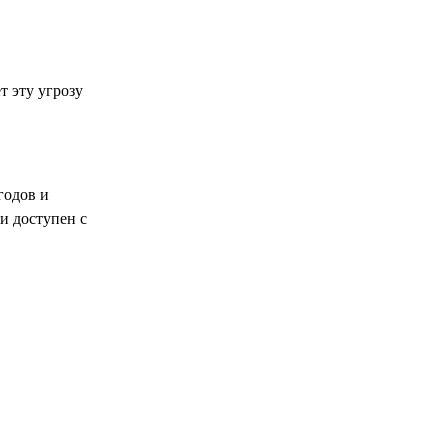
т эту угрозу
годов и
и доступен с