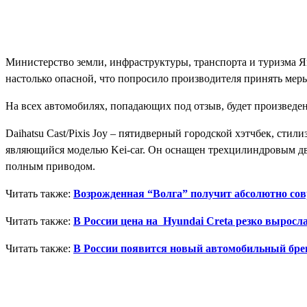
Министерство земли, инфраструктуры, транспорта и туризма Я
настолько опасной, что попросило производителя принять мер
На всех автомобилях, попадающих под отзыв, будет произведена
Daihatsu Cast/Pixis Joy – пятидверный городской хэтчбек, сти
являющийся моделью Kei-car. Он оснащен трехцилиндровым дв
полным приводом.
Читать также:
Возрожденная “Волга” получит абсолютно со
Читать также:
В России цена на Hyundai Creta резко выросла
Читать также:
В России появится новый автомобильный бре
Поделиться