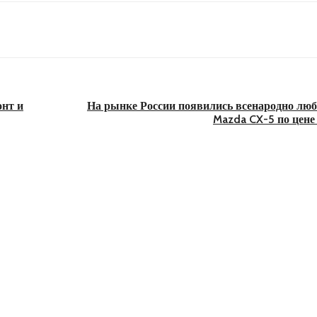
онт и
На рынке России появились всенародно лю
Mazda CX-5 по цене 