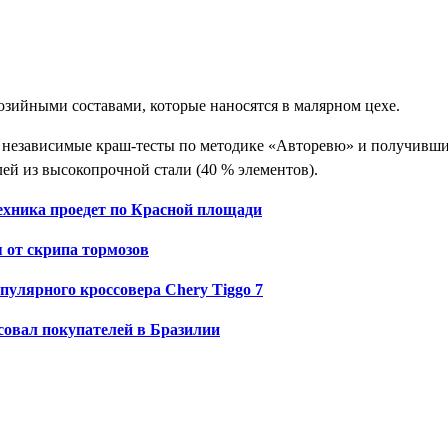
зийными составами, которые наносятся в малярном цехе.
м независимые краш-тесты по методике «Авторевю» и получивш
ей из высокопрочной стали (40 % элементов).
техника проедет по Красной площади
я от скрипа тормозов
улярного кроссовера Chery Tiggo 7
есовал покупателей в Бразилии