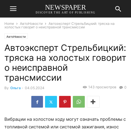
NEWSPAPER
DISCOVER THE ART OF PUBLISHING
Home
АвтоНовости
Автоэксперт Стрельбицкий: тряска на
холостых говорит о неисправной трансмиссии
АвтоНовости
Автоэксперт Стрельбицкий:
тряска на холостых говорит
о неисправной
трансмиссии
143 просмотров
0
By
Ольга
-
04.05.2024
Вибрации на холостом ходу могут означать проблемы с
топливной системой или системой зажигания, износ