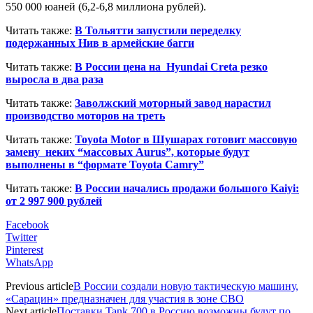
550 000 юаней (6,2-6,8 миллиона рублей).
Читать также:
В Тольятти запустили переделку
подержанных Нив в армейские багги
Читать также:
В России цена на Hyundai Creta резко
выросла в два раза
Читать также:
Заволжский моторный завод нарастил
производство моторов на треть
Читать также:
Toyota Motor в Шушарах готовит массовую
замену неких “массовых Aurus”, которые будут
выполнены в “формате Toyota Camry”
Читать также:
В России начались продажи большого Kaiyi:
от 2 997 900 рублей
Facebook
Twitter
Pinterest
WhatsApp
Previous article
В России создали новую тактическую машину,
«Сарацин» предназначен для участия в зоне СВО
Next article
Поставки Tank 700 в Россию возможны будут по