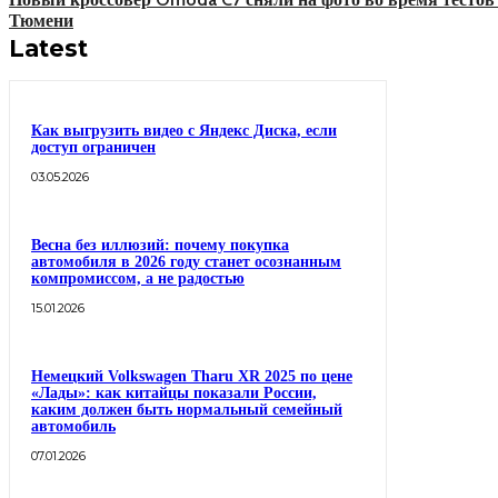
Тюмени
Latest
Как выгрузить видео с Яндекс Диска, если
доступ ограничен
03.05.2026
Весна без иллюзий: почему покупка
автомобиля в 2026 году станет осознанным
компромиссом, а не радостью
15.01.2026
Немецкий Volkswagen Tharu XR 2025 по цене
«Лады»: как китайцы показали России,
каким должен быть нормальный семейный
автомобиль
07.01.2026