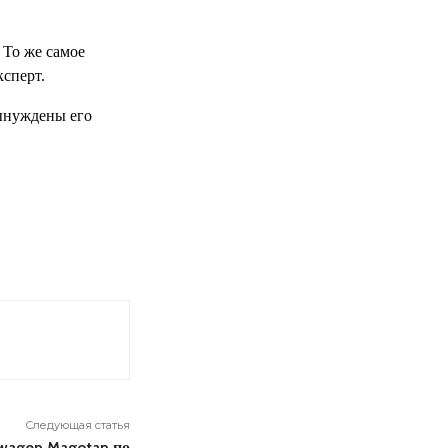
 То же самое
сперт.
вынуждены его
Следующая статья
swagen Magotan по