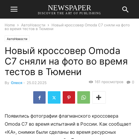
NEWSPAPER
DISCOVER THE ART OF PUBLISHING
Home
АвтоНовости
Новый кроссовер Omoda C7 сняли на фото
во время тестов в Тюмени
АвтоНовости
Новый кроссовер Omoda
C7 сняли на фото во время
тестов в Тюмени
161 просмотров
0
By
Олеся
-
25.02.2025
Появились фотографии флагманского кроссовера
Omoda C7 во время испытаний в России. Как сообщает
«КА», снимки были сделаны во время ресурсных