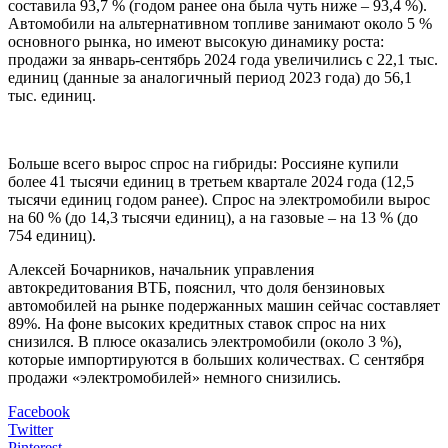
составила 93,7 % (годом ранее она была чуть ниже – 93,4 %).
Автомобили на альтернативном топливе занимают около 5 %
основного рынка, но имеют высокую динамику роста:
продажи за январь-сентябрь 2024 года увеличились с 22,1 тыс.
единиц (данные за аналогичный период 2023 года) до 56,1
тыс. единиц.
Больше всего вырос спрос на гибриды: Россияне купили
более 41 тысячи единиц в третьем квартале 2024 года (12,5
тысячи единиц годом ранее). Спрос на электромобили вырос
на 60 % (до 14,3 тысячи единиц), а на газовые – на 13 % (до
754 единиц).
Алексей Бочарников, начальник управления
автокредитования ВТБ, пояснил, что доля бензиновых
автомобилей на рынке подержанных машин сейчас составляет
89%. На фоне высоких кредитных ставок спрос на них
снизился. В плюсе оказались электромобили (около 3 %),
которые импортируются в больших количествах. С сентября
продажи «электромобилей» немного снизились.
Facebook
Twitter
Pinterest