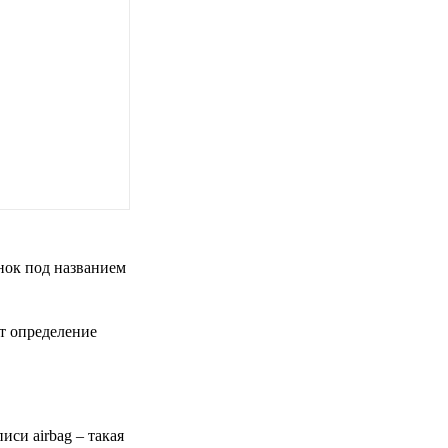
нок под названием
ет определение
си airbag – такая