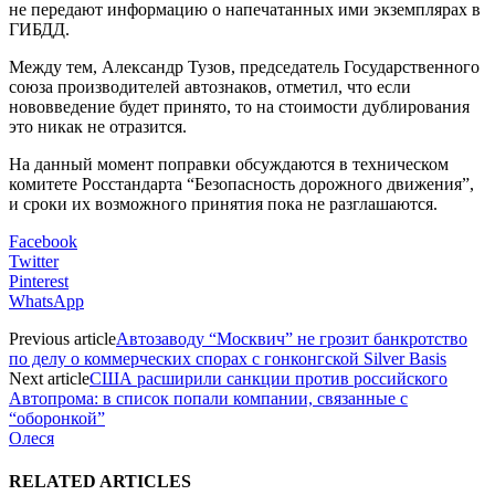
не передают информацию о напечатанных ими экземплярах в
ГИБДД.
Между тем, Александр Тузов, председатель Государственного
союза производителей автознаков, отметил, что если
нововведение будет принято, то на стоимости дублирования
это никак не отразится.
На данный момент поправки обсуждаются в техническом
комитете Росстандарта “Безопасность дорожного движения”,
и сроки их возможного принятия пока не разглашаются.
Facebook
Twitter
Pinterest
WhatsApp
Previous article
Автозаводу “Москвич” не грозит банкротство
по делу о коммерческих спорах с гонконгской Silver Basis
Next article
США расширили санкции против российского
Автопрома: в список попали компании, связанные с
“оборонкой”
Олеся
RELATED ARTICLES