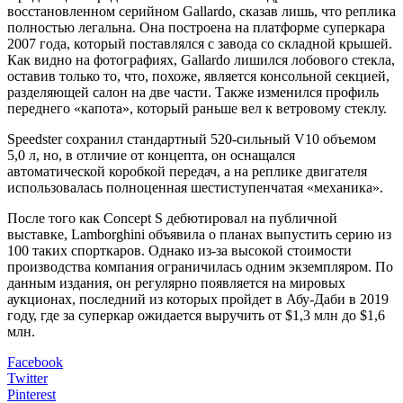
восстановленном серийном Gallardo, сказав лишь, что реплика
полностью легальна. Она построена на платформе суперкара
2007 года, который поставлялся с завода со складной крышей.
Как видно на фотографиях, Gallardo лишился лобового стекла,
оставив только то, что, похоже, является консольной секцией,
разделяющей салон на две части. Также изменился профиль
переднего «капота», который раньше вел к ветровому стеклу.
Speedster сохранил стандартный 520-сильный V10 объемом
5,0 л, но, в отличие от концепта, он оснащался
автоматической коробкой передач, а на реплике двигателя
использовалась полноценная шестиступенчатая «механика».
После того как Concept S дебютировал на публичной
выставке, Lamborghini объявила о планах выпустить серию из
100 таких спорткаров. Однако из-за высокой стоимости
производства компания ограничилась одним экземпляром. По
данным издания, он регулярно появляется на мировых
аукционах, последний из которых пройдет в Абу-Даби в 2019
году, где за суперкар ожидается выручить от $1,3 млн до $1,6
млн.
Facebook
Twitter
Pinterest