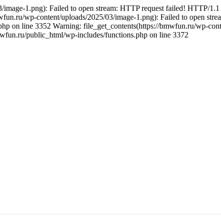
03/image-1.png): Failed to open stream: HTTP request failed! HTTP
mwfun.ru/wp-content/uploads/2025/03/image-1.png): Failed to open str
 on line 3352 Warning: file_get_contents(https://bmwfun.ru/wp-cont
un.ru/public_html/wp-includes/functions.php on line 3372