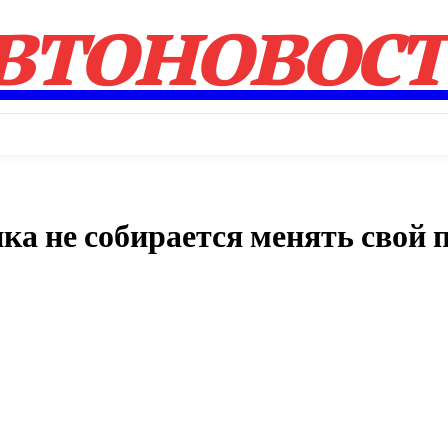
втоновос
нка не собирается менять свой 
Поделиться