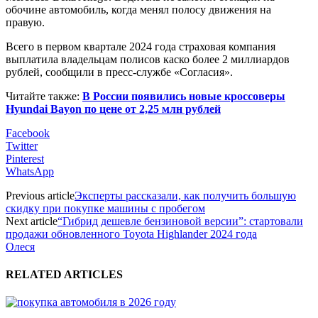
обочине автомобиль, когда менял полосу движения на
правую.
Всего в первом квартале 2024 года страховая компания
выплатила владельцам полисов каско более 2 миллиардов
рублей, сообщили в пресс-службе «Согласия».
Читайте также:
В России появились новые кроссоверы
Hyundai Bayon по цене от 2,25 млн рублей
Facebook
Twitter
Pinterest
WhatsApp
Previous article
Эксперты рассказали, как получить большую
скидку при покупке машины с пробегом
Next article
“Гибрид дешевле бензиновой версии”: стартовали
продажи обновленного Toyota Highlander 2024 года
Олеся
RELATED ARTICLES