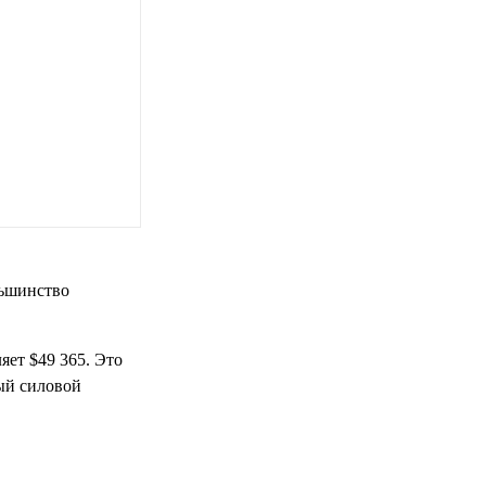
льшинство
яет $49 365. Это
ный силовой