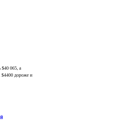
 $40 065, а
а $4400 дороже и
ей