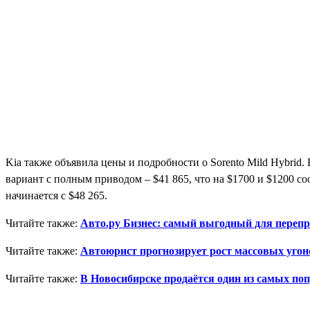
Kia также объявила цены и подробности о Sorento Mild Hybrid.
вариант с полным приводом – $41 865, что на $1700 и $1200 соо
начинается с $48 265.
Читайте также:
Авто.ру Бизнес: самый выгодный для перепр
Читайте также:
Автоюрист прогнозирует рост массовых угон
Читайте также:
В Новосибирске продаётся один из самых поп