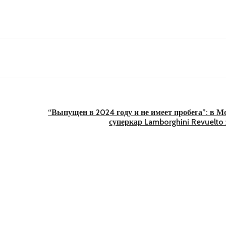
“Выпущен в 2024 году и не имеет пробега”: в М
суперкар Lamborghini Revuelto 