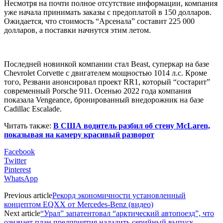
Несмотря на почти полное отсутствие информации, компания
уже начала принимать заказы с предоплатой в 150 долларов.
Ожидается, что стоимость “Арсенала” составит 225 000
долларов, а поставки начнутся этим летом.
Последней новинкой компании стал Beast, суперкар на базе
Chevrolet Corvette с двигателем мощностью 1014 л.с. Кроме
того, Резвани анонсировал проект RR1, который “состарит”
современный Porsche 911. Осенью 2022 года компания
показала Vengeance, бронированный внедорожник на базе
Cadillac Escalade.
Читать также:
В США водитель разбил об стену McLaren,
показывая на камеру красивый разворот
Facebook
Twitter
Pinterest
WhatsApp
Previous article
Рекорд экономичности установленный
концептом EQXX от Mercedes-Benz (видео)
Next article
“Урал” запатентовал “арктический автопоезд”, что
означает план предприятия наладить серийный выпуск