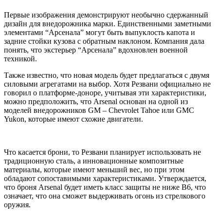
Первые изображения демонстрируют необычно сдержанный
дизайн для внедорожника марки. Единственными заметными
элементами “Арсенала” могут быть выпуклость капота и
задние стойки кузова с обратным наклоном. Компания дала
понять, что экстерьер “Арсенала” вдохновлен военной
техникой.
Также известно, что новая модель будет предлагаться с двумя
силовыми агрегатами на выбор. Хотя Резвани официально не
говорил о платформе-доноре, учитывая эти характеристики,
можно предположить, что Arsenal основан на одной из
моделей внедорожников GM – Chevrolet Tahoe или GMC
Yukon, которые имеют схожие двигатели.
Что касается брони, то Резвани планирует использовать не
традиционную сталь, а инновационные композитные
материалы, которые имеют меньший вес, но при этом
обладают сопоставимыми характеристиками. Утверждается,
что броня Arsenal будет иметь класс защиты не ниже B6, что
означает, что она сможет выдерживать огонь из стрелкового
оружия.