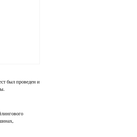
ест был проведен и
ны.
айлингового
шинах,