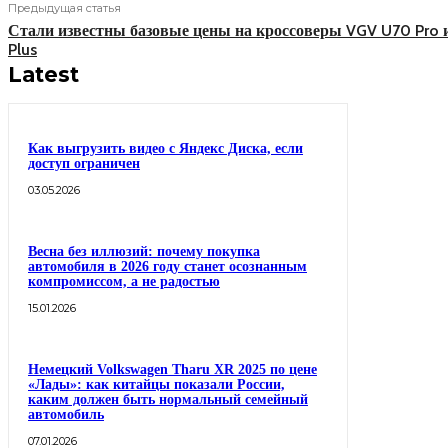
Предыдущая статья
Стали известны базовые цены на кроссоверы VGV U70 Pro 
Plus
Latest
Как выгрузить видео с Яндекс Диска, если
доступ ограничен
03.05.2026
Весна без иллюзий: почему покупка
автомобиля в 2026 году станет осознанным
компромиссом, а не радостью
15.01.2026
Немецкий Volkswagen Tharu XR 2025 по цене
«Лады»: как китайцы показали России,
каким должен быть нормальный семейный
автомобиль
07.01.2026