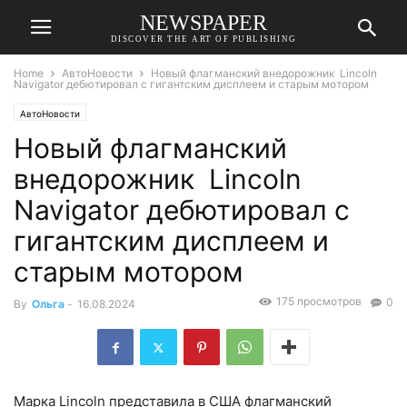
NEWSPAPER
DISCOVER THE ART OF PUBLISHING
Home
АвтоНовости
Новый флагманский внедорожник Lincoln
Navigator дебютировал с гигантским дисплеем и старым мотором
АвтоНовости
Новый флагманский
внедорожник Lincoln
Navigator дебютировал с
гигантским дисплеем и
старым мотором
175 просмотров
0
By
Ольга
-
16.08.2024
Марка Lincoln представила в США флагманский