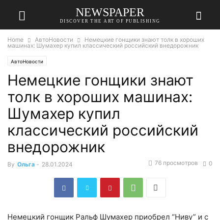
NEWSPAPER
DISCOVER THE ART OF PUBLISHING
Home
АвтоНовости
Немецкие гонщики знают толк в хороших
машинах: Шумахер купил классический российский внедорожник
АвтоНовости
Немецкие гонщики знают
толк в хороших машинах:
Шумахер купил
классический российский
внедорожник
76 просмотров
0
By
Ольга
-
28.01.2024
Немецкий гонщик Ральф Шумахер приобрел “Ниву” и с