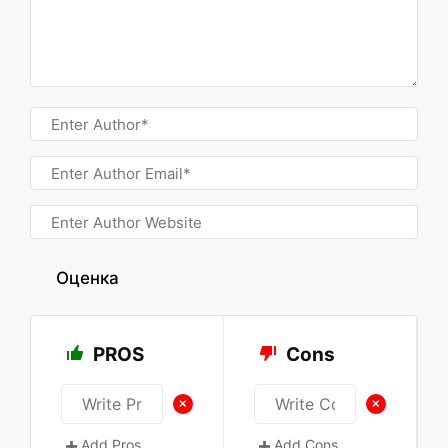
Оценка
PROS
Cons
+
+
Add Pros
Add Cons