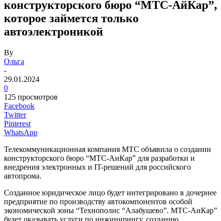
конструкторского бюро “МТС-АйКар”,
которое займется только
автоэлектроникой
By
Ольга
-
29.01.2024
0
125 просмотров
Facebook
Twitter
Pinterest
WhatsApp
Телекоммуникационная компания МТС объявила о создании
конструкторского бюро “МТС-АиКар” для разработки и
внедрения электронных и IT-решений для российского
автопрома.
Созданное юридическое лицо будет интегрировано в дочернее
предприятие по производству автокомпонентов особой
экономической зоны “Технополис “Алабушево”. МТС-АиКар”
будет оказывать услуги по инжинирингу, созданию