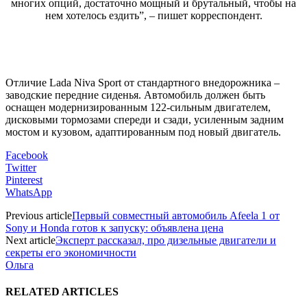
многих опций, достаточно мощный и брутальный, чтобы на
нем хотелось ездить”, – пишет корреспондент.
Отличие Lada Niva Sport от стандартного внедорожника –
заводские передние сиденья. Автомобиль должен быть
оснащен модернизированным 122-сильным двигателем,
дисковыми тормозами спереди и сзади, усиленным задним
мостом и кузовом, адаптированным под новый двигатель.
Facebook
Twitter
Pinterest
WhatsApp
Previous article
Первый совместный автомобиль Afeela 1 от
Sony и Honda готов к запуску: объявлена цена
Next article
Эксперт рассказал, про дизельные двигатели и
секреты его экономичности
Ольга
RELATED ARTICLES