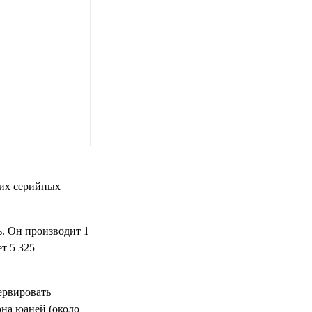
ших серийных
ь. Он производит 1
т 5 325
ервировать
она юаней (около