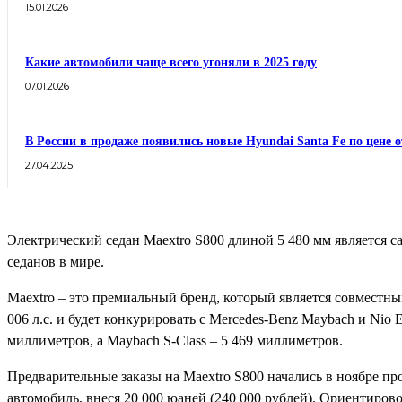
15.01.2026
Какие автомобили чаще всего угоняли в 2025 году
07.01.2026
В России в продаже появились новые Hyundai Santa Fe по цене о
27.04.2025
Электрический седан Maextro S800 длиной 5 480 мм является
седанов в мире.
Maextro – это премиальный бренд, который является совместн
006 л.с. и будет конкурировать с Mercedes-Benz Maybach и Nio
миллиметров, а Maybach S-Class – 5 469 миллиметров.
Предварительные заказы на Maextro S800 начались в ноябре пр
автомобиль, внеся 20 000 юаней (240 000 рублей). Ориентиров