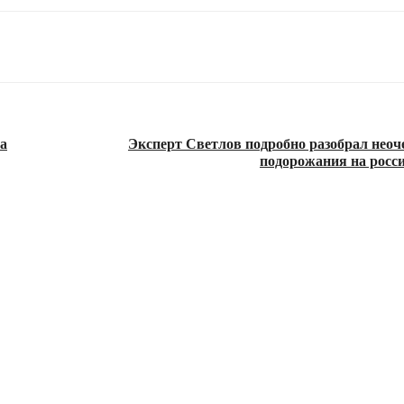
а
Эксперт Светлов подробно разобрал нео
подорожания на росс