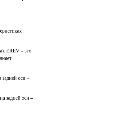
теристиках
а). EREV – это
олняет
 задней оси –
на задней оси –