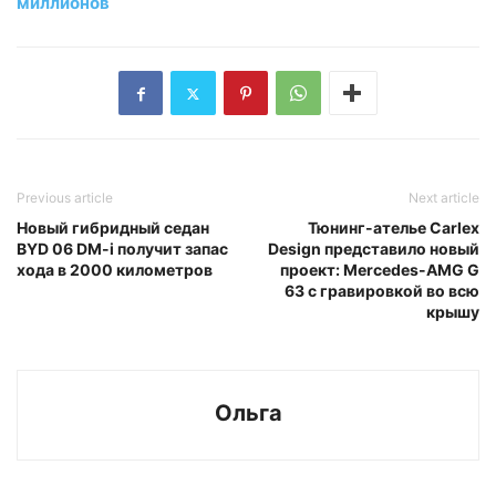
миллионов
Previous article
Next article
Новый гибридный седан
Тюнинг-ателье Carlex
BYD 06 DM-i получит запас
Design представило новый
хода в 2000 километров
проект: Mercedes-AMG G
63 с гравировкой во всю
крышу
Ольга