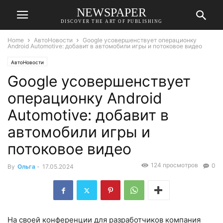
NEWSPAPER
DISCOVER THE ART OF PUBLISHING
Home
АвтоНовости
Google усовершенствует операционку
Android Automotive: добавит в автомобили игры и потоковое видео
АвтоНовости
Google усовершенствует
операционку Android
Automotive: добавит в
автомобили игры и
потоковое видео
124 просмотров
0
By
Ольга
-
17.05.2024
На своей конференции для разработчиков компания