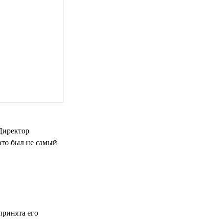
 Директор
это был не самый
принята его