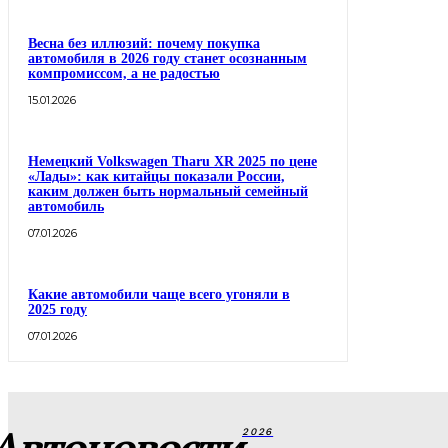
Весна без иллюзий: почему покупка
автомобиля в 2026 году станет осознанным
компромиссом, а не радостью
15.01.2026
Немецкий Volkswagen Tharu XR 2025 по цене
«Лады»: как китайцы показали России,
каким должен быть нормальный семейный
автомобиль
07.01.2026
Какие автомобили чаще всего угоняли в
2025 году
07.01.2026
Автоновости
2026