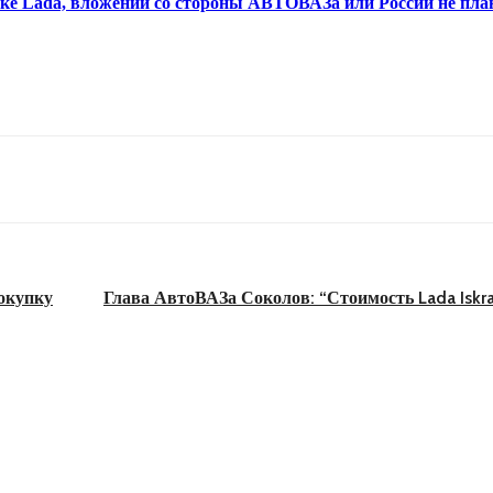
орке Lada, вложений со стороны АВТОВАЗа или России не пла
окупку
Глава АвтоВАЗа Соколов: “Стоимость Lada Iskra