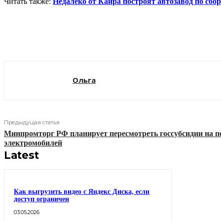
Читать также:
Недалеко от Каира построят автозавод по сб
Поделиться
Ольга
Предыдущая статья
Минпромторг РФ планирует пересмотреть госсубсидии на п
электромобилей
Latest
Как выгрузить видео с Яндекс Диска, если
доступ ограничен
03.05.2026