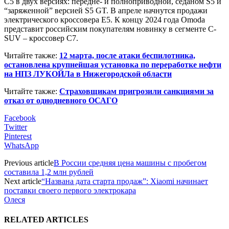
C5 в двух версиях: передне- и полноприводной, седаном S5 и
“заряженной” версией S5 GT. В апреле начнутся продажи
электрического кроссовера E5. К концу 2024 года Omoda
представит российским покупателям новинку в сегменте C-
SUV – кроссовер C7.
Читайте также:
12 марта, после атаки беспилотника,
остановлена крупнейшая установка по переработке нефти
на НПЗ ЛУКОЙЛа в Нижегородской области
Читайте также:
Страховщикам пригрозили санкциями за
отказ от однодневного ОСАГО
Facebook
Twitter
Pinterest
WhatsApp
Previous article
В России средняя цена машины с пробегом
составила 1,2 млн рублей
Next article
“Названа дата старта продаж”: Xiaomi начинает
поставки своего первого электрокара
Олеся
RELATED ARTICLES