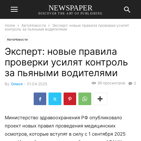
NEWSPAPER
DISCOVER THE ART OF PUBLISHING
Home
АвтоНовости
Эксперт: новые правила проверки усилят
контроль за пьяными водителями
АвтоНовости
Эксперт: новые правила
проверки усилят контроль
за пьяными водителями
96 просмотров
0
By
Олеся
-
01.04.2025
Министерство здравоохранения РФ опубликовало
проект новых правил проведения медицинских
осмотров, которые вступят в силу с 1 сентября 2025