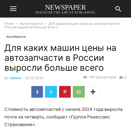
NEWSPAPER
DISCOVER THE ART OF PUBLISHING
Home
АвтоНовости
Для каких машин цены на автозапчасти в
России выросли больше всего
АвтоНовости
Для каких машин цены на
автозапчасти в России
выросли больше всего
148 просмотров
0
By
Олеся
-
25.10.2024
Стоимость автозапчастей с начала 2024 года выросла
почти на четверть, сообщает «Группа Ренессанс
Страхование».