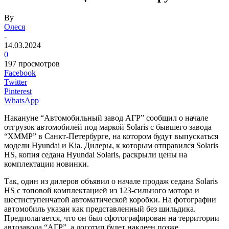
By
Олеся
-
14.03.2024
0
197 просмотров
Facebook
Twitter
Pinterest
WhatsApp
Накануне “Автомобильный завод АГР” сообщил о начале
отгрузок автомобилей под маркой Solaris с бывшего завода
“ХММР” в Санкт-Петербурге, на котором будут выпускаться
модели Hyundai и Kia. Дилеры, к которым отправился Solaris
HS, копия седана Hyundai Solaris, раскрыли цены на
комплектации новинки.
Так, один из дилеров объявил о начале продаж седана Solaris
HS с топовой комплектацией из 123-сильного мотора и
шестиступенчатой автоматической коробки. На фотографии
автомобиль указан как представленный без шильдика.
Предполагается, что он был сфотографирован на территории
автозавода “АГР”, а логотип будет наклеен позже.