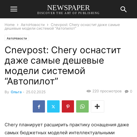
NEWSPAPER
DISCOVER THE ART OF PUBLISHING
Home
АвтоНовости
Cnevpost: Chery оснастит даже самые
дешевые модели системой “Автопилот”
АвтоНовости
Cnevpost: Chery оснастит
даже самые дешевые
модели системой
“Автопилот”
220 просмотров
0
By
Ольга
-
25.02.2025
Chery планирует расширить практику оснащения даже
самых бюджетных моделей интеллектуальными